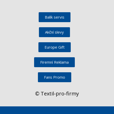
Balík servis
Akční slevy
Europe Gift
Firemní Reklama
Fans Promo
© Textil-pro-firmy