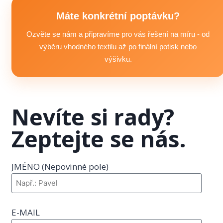
textil, v jakém množství, požadavky na branding / značení
a termínu, kdy vše potřebujete. Následně připravíme
Máte konkrétní poptávku?
doporučení, upřesníme možnosti výroby a domluvíme další
Ozvěte se nám a připravíme pro vás řešení na míru - od
postup včetně podkladů pro realizaci.
výběru vhodného textilu až po finální potisk nebo
výšivku.
Nevíte si rady?
Zeptejte se nás.
JMÉNO (Nepovinné pole)
E-MAIL