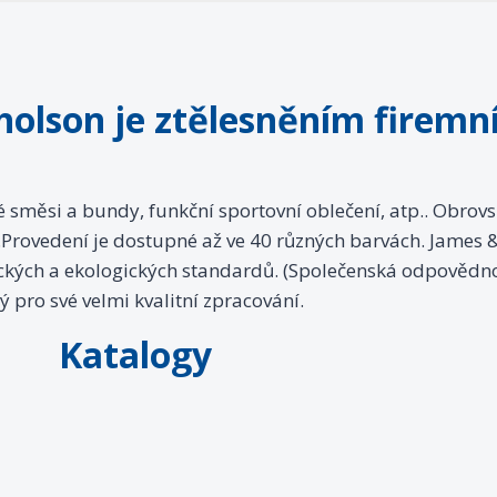
holson je ztělesněním firem
é směsi a bundy, funkční sportovní oblečení, atp.. Obrov
).Provedení je dostupné až ve 40 různých barvách. James &
tických a ekologických standardů. (Společenská odpovědno
ý pro své velmi kvalitní zpracování.
Katalogy