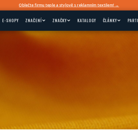
Oblečte firmu teple a stylově s reklamním textilem! →
E-SHOPY
ZNAČENÍ
ZNAČKY
KATALOGY
ČLÁNKY
PART