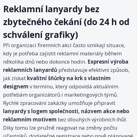
Reklamní lanyardy bez
zbytečného čekání (do 24 h od
schválení grafiky)
Při organizaci firemních akcí často vznikají situace,
kdy je potřeba zajistit reklamní materiály během
několika dnů nebo dokonce hodin.
Expresní výroba
reklamních lanyardů
představuje efektivní způsob,
jak získat
kvalitní šňůrky na krk s vlastním
designem
v termínu, který odpovídá aktuálním
potřebám organizátorů i marketingových týmů.
Rychlé zpracování zakázky umožňuje připravit
lanyardy s logem společnosti, názvem akce nebo
reklamním motivem
bez dlouhých výrobních lhůt.
Díky tomu lze pružně reagovat na změny počtu
účastníků, dodatečné registrace nebo nově plánované