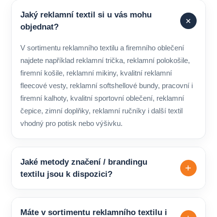
Jaký reklamní textil si u vás mohu
+
objednat?
V sortimentu reklamního textilu a firemního oblečení
najdete například reklamní trička, reklamní polokošile,
firemní košile, reklamní mikiny, kvalitní reklamní
fleecové vesty, reklamní softshellové bundy, pracovní i
firemní kalhoty, kvalitní sportovní oblečení, reklamní
čepice, zimní doplňky, reklamní ručníky i další textil
vhodný pro potisk nebo výšivku.
Jaké metody značení / brandingu
+
textilu jsou k dispozici?
Pro značení reklamního i pracovního textilu lze zvolit
různé technologie podle typu produktu a požadovaného
Máte v sortimentu reklamního textilu i