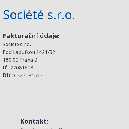
Société s.r.o.
Fakturační údaje:
Société s.r.o.
Pod Labuťkou 1421/32
180 00 Praha 8
IČ:
27081613
DIČ:
CZ27081613
Kontakt: