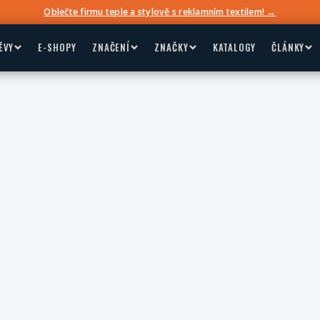
Oblečte firmu teple a stylově s reklamním textilem! →
ĚVY
E-SHOPY
ZNAČENÍ
ZNAČKY
KATALOGY
ČLÁNKY