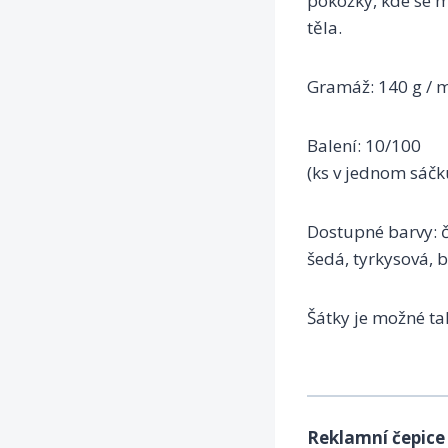
pokožky, kde se m
těla.
Gramáž: 140 g / 
Balení: 10/100
(ks v jednom sáčk
Dostupné barvy: če
šedá, tyrkysová, b
Šátky je možné ta
Reklamní čepice 