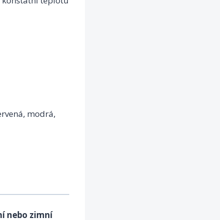
 konstatní teplotu
červená, modrá,
ní nebo zimní