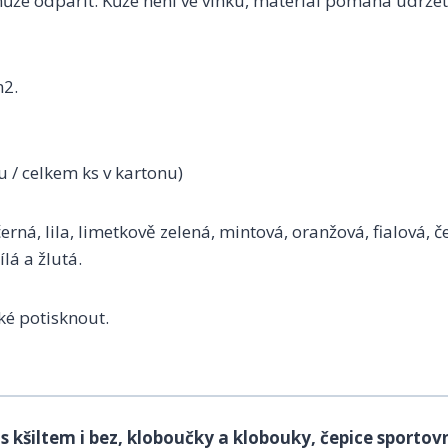
ůže odpařit. Kůže není ve vlhku, materiál pomáhá udržet
m2.
u / celkem ks v kartonu)
rná, lila, limetkově zelená, mintová, oranžová, fialová, 
ílá a žlutá.
ké potisknout.
s kšiltem i bez, kloboučky a klobouky, čepice sportov