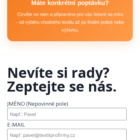
značení a termínu, kdy vše potřebujete. Následně
Máte konkrétní poptávku?
připravíme doporučení, upřesníme možnosti výroby a
Ozvěte se nám a připravíme pro vás řešení na míru
domluvíme další postup včetně podkladů pro realizaci.
- od výběru vhodného textilu až po finální potisk nebo
výšivku.
Nevíte si rady?
Zeptejte se nás.
JMÉNO (Nepovinné pole)
E-MAIL