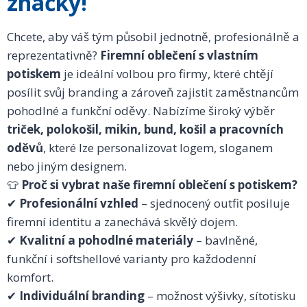
značky!
Chcete, aby váš tým působil jednotně, profesionálně a
reprezentativně?
Firemní oblečení s vlastním
potiskem
je ideální volbou pro firmy, které chtějí
posílit svůj branding a zároveň zajistit zaměstnancům
pohodlné a funkční oděvy. Nabízíme široký výběr
triček, polokošil, mikin, bund, košil a pracovních
oděvů
, které lze personalizovat logem, sloganem
nebo jiným designem.
👕
Proč si vybrat naše firemní oblečení s potiskem?
✔
Profesionální vzhled
– sjednocený outfit posiluje
firemní identitu a zanechává skvělý dojem.
✔
Kvalitní a pohodlné materiály
– bavlněné,
funkční i softshellové varianty pro každodenní
komfort.
✔
Individuální branding
– možnost výšivky, sítotisku