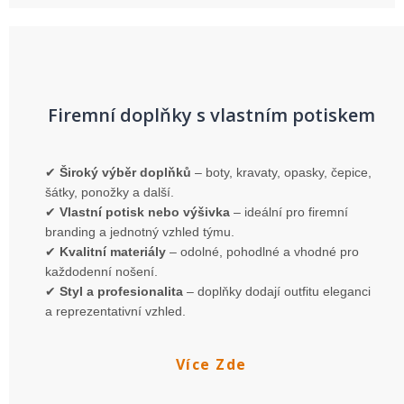
Firemní doplňky s vlastním potiskem
✔
Široký výběr doplňků
– boty, kravaty, opasky, čepice,
šátky, ponožky a další.
✔
Vlastní potisk nebo výšivka
– ideální pro firemní
branding a jednotný vzhled týmu.
✔
Kvalitní materiály
– odolné, pohodlné a vhodné pro
každodenní nošení.
✔
Styl a profesionalita
– doplňky dodají outfitu eleganci
a reprezentativní vzhled.
Více Zde