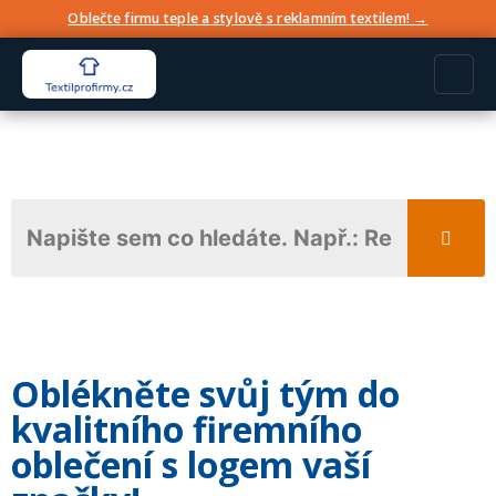
Oblečte firmu teple a stylově s reklamním textilem! →
Oblékněte svůj tým do
kvalitního firemního
oblečení s logem vaší