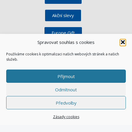
Akční slevy
Europe Gift
Spravovat souhlas s cookies
Firemní Reklama
Používáme cookies k optimalizaci našich webových stránek a našich
služeb.
Fans Promo
Příjmout
© Textil-pro-firmy
Odmítnout
Předvolby
Spravováno společností Marketinghup
Zásady cookies