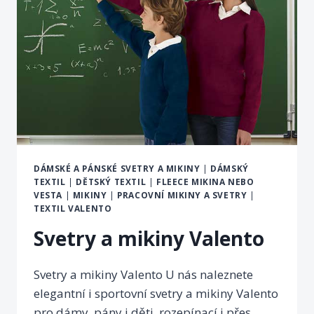
DÁMSKÉ A PÁNSKÉ SVETRY A MIKINY
|
DÁMSKÝ
TEXTIL
|
DĚTSKÝ TEXTIL
|
FLEECE MIKINA NEBO
VESTA
|
MIKINY
|
PRACOVNÍ MIKINY A SVETRY
|
TEXTIL VALENTO
Svetry a mikiny Valento
Svetry a mikiny Valento U nás naleznete
elegantní i sportovní svetry a mikiny Valento
pro dámy, pány i děti, rozepínací i přes