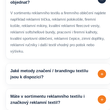
objednat?
V sortimentu reklamního textilu a firemního oblečení najdete
například reklamní trička, reklamní polokošile, firemní
košile, reklamní mikiny, kvalitní reklamní fleecové vesty,
reklamní softshellové bundy, pracovní i firemní kalhoty,
kvalitní sportovní oblečení, reklamní čepice, zimní doplňky,
reklamní ručníky i další textil vhodný pro potisk nebo
výšivku.
Jaké metody značení / brandingu textilu
+
jsou k dispozici?
Pro značení reklamního i pracovního textilu lze zvolit různé
technologie podle typu produktu a požadovaného výsledku.
Máte v sortimentu reklamního textilu i
+
Například transferový potisk, digitální tisk nebo výšivku.
značkový reklamní textil?
Vhodné řešení doporučíme s ohledem na konkrétní