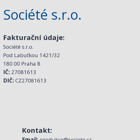
Société s.r.o.
Fakturační údaje:
Société s.r.o.
Pod Labuťkou 1421/32
180 00 Praha 8
IČ:
27081613
DIČ:
CZ27081613
Kontakt:
Email:
produkce@societe.cz