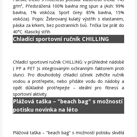
g/m², Předsrážená 100% bavlna ring spun a (Ash: 99%
bavlna, 1% viskóza; Sport Grey: 85% bavlna, 15%
viskóza). Popis: Žebrovaný kulatý výstřih s elastanem,
páska za krkem, bez postranních švů. Trička lze prát do
40°C. Klasický střih.
Chladící sportovní ručník CHILLING
Chladící sportovní ručník CHILLING: v průhledné nádobě
( PP a PET )s integrovaným ochranným faktorem proti
slunci. Pro dlouhodobý chladicí účinek zvlhčíte ručník
vodou a protřepete, nebo přidáte vodu do nádoby a
opět důkladně protřepejte – ideální pro fitness a
sportovní aktivity.
Plážová taška – "beach bag" s možností
potisku novinka na léto
Plážová taška – "beach bag" s možností potisku skvělá