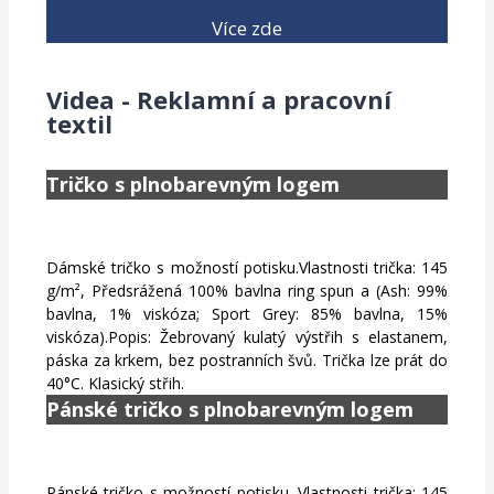
Více zde
Videa - Reklamní a pracovní
textil
Tričko s plnobarevným logem
Dámské tričko s možností potisku.Vlastnosti trička: 145
g/m², Předsrážená 100% bavlna ring spun a (Ash: 99%
bavlna, 1% viskóza; Sport Grey: 85% bavlna, 15%
viskóza).Popis: Žebrovaný kulatý výstřih s elastanem,
páska za krkem, bez postranních švů. Trička lze prát do
40°C. Klasický střih.
Pánské tričko s plnobarevným logem
Pánské tričko s možností potisku. Vlastnosti trička: 145