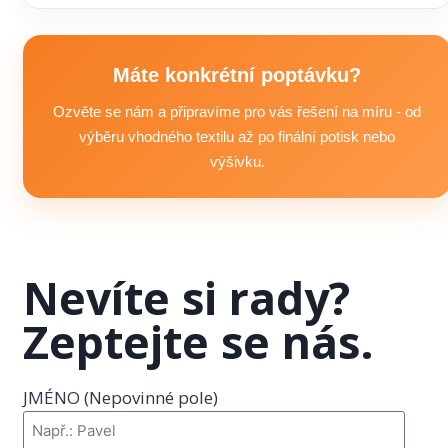
požadovaného množství, typu značení a vašeho rozpočtu.
Stačí nám poslat poptávku s informací o jaký reklamní
textil, v jakém množství, požadavky na branding / značení
a termínu, kdy vše potřebujete. Následně připravíme
Máte konkrétní poptávku?
doporučení, upřesníme možnosti výroby a domluvíme další
Ozvěte se nám a připravíme pro vás řešení na míru - od
postup včetně podkladů pro realizaci.
výběru vhodného textilu až po finální potisk nebo
výšivku.
Nevíte si rady?
Zeptejte se nás.
JMÉNO (Nepovinné pole)