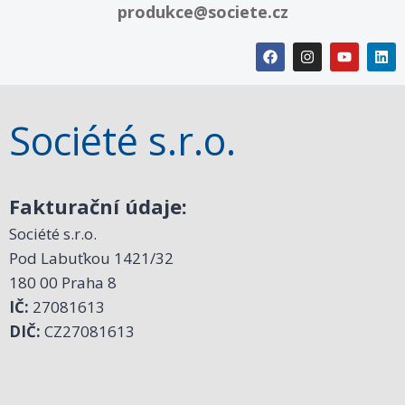
produkce@societe.cz
Société s.r.o.
Fakturační údaje:
Société s.r.o.
Pod Labuťkou 1421/32
180 00 Praha 8
IČ:
27081613
DIČ:
CZ27081613